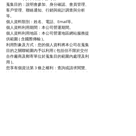
蒐集目的：說明會參加、身分確認、會員管理、
客戶管理、聯絡通知、行銷與統計調查與分析
等。
個人資料類別：姓名、電話、Email等。
個人資料利用期間：本公司營運期間。
個人資料利用地區：本公司營運地區網站服務提
供範圍 ( 含國際傳輸 )。
利用對象及方式：您的個人資料將本公司在蒐集
目的之關聯範圍內予以利用 ( 包括但不限於交付
合作廠商及郵寄單位於蒐集目的範圍內處理及利
用 )。
您享有個資法第 3 條之權利：查詢或請求閱覽、
請求製給複製本、請求補充或更正、請求停止蒐
集、處理或利用、請求刪除。
您可連絡本公司-澳洲布理斯本（電話：（+61）
7 3839 8528
）、澳洲黃金海岸 ( 電話：( +61 )
7
5532 8900)
，為您處理。
若您未能提供個人資料，將無法參加本說明會。
填寫並完成報名資料送出，表示您已詳細閱讀且
了解個人資料蒐集前告知事項，並確認同意提供
相關個人資料。