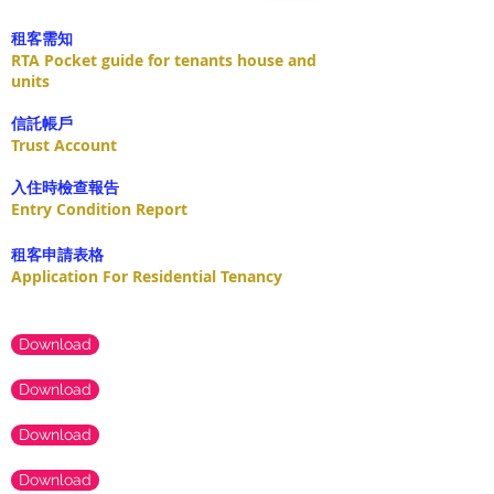
租客需知
RTA Pocket guide for tenants house and
units
​信託帳戶
Trust Account
入住時檢查報告
Entry Condition Report
租客申請表格
Application For Residential Tenancy
Download
Download
Download
Download