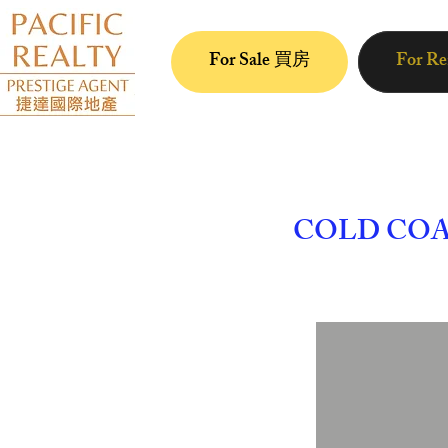
For Sale 買房
For R
COLD COA