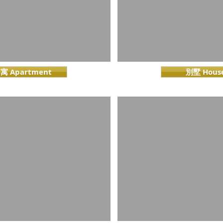
寓 Apartment
別墅 Hous