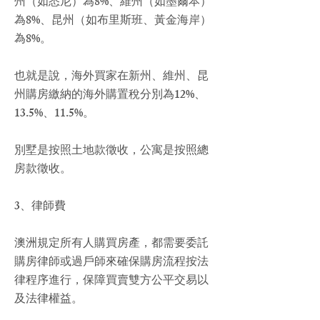
州（如
悉尼
）為8%、維州（如墨爾本）
為8%、昆州（如布里斯班、
黃金海岸
）
為8%。
也就是說，海外買家在新州、維州、昆
州購房繳納的海外購置稅分別為12%、
13.5%、11.5%。
別墅是按照土地款徵收，公寓是按照總
房款徵收。
3、律師費
澳洲規定所有人購買房產，都需要委託
購房律師或過戶師來確保購房流程按法
律程序進行，保障買賣雙方公平交易以
及法律權益。