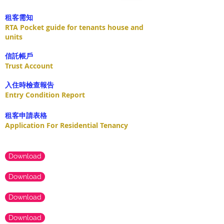
租客需知
RTA Pocket guide for tenants house and
units
​信託帳戶
Trust Account
入住時檢查報告
Entry Condition Report
租客申請表格
Application For Residential Tenancy
Download
Download
Download
Download