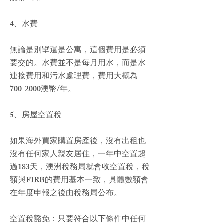
4、水費
無論是別墅還是公寓，這個費用是必須
要交的。水費並不是每月用水，而是水
連接費用和污水處理費，費用大概為
700-2000澳幣/年。
5、房屋空置稅
如果海外買家購置房產後，沒有出租也
沒有任何家人親友居住，一年中空置超
過183天，
澳洲稅務局
就會收空置稅，稅
額與FIRB的費用基本一致，具體數額會
在年度申報之後由稅務局公布。
空置稅豁免：只要符合以下條件中任何