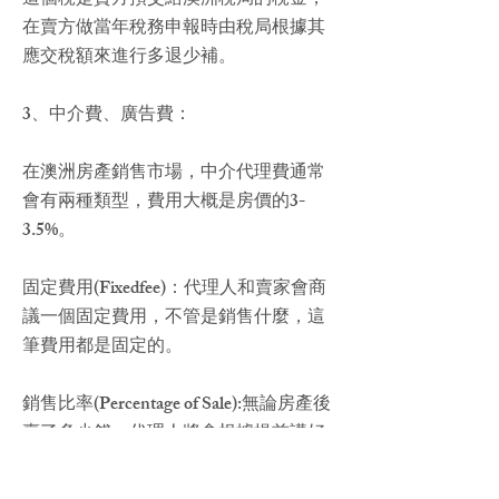
這個稅是賣方預交給澳洲稅局的稅金，
在賣方做當年稅務申報時由稅局根據其
應交稅額來進行多退少補。
3、中介費、廣告費：
在
澳洲房產
銷售市場，中介代理費通常
會有兩種類型，費用大概是房價的3-
3.5%。
固定費用(Fixedfee)：代理人和賣家會商
議一個固定費用，不管是銷售什麼，這
筆費用都是固定的。
銷售比率(Percentage of Sale):無論房產後
賣了多少錢，代理人將會根據提前講好
的比率，從終銷售價格中獲得傭金。
此外，如果想吸引買家，可能還需要支