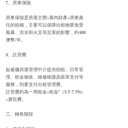
7、房東保險
房東保險是房屋主體+屋內財產+房東責
任的統稱，主要可以保障出租物業免受
風暴、洪水和火災等災害的影響，約400
澳幣/年。
8、託管費
如雇傭房屋管理中介提供招租、日常管
理、租金催收、維修維護及賬單支付等
服務，則要支付出租管理費。
託管費約為一周租金+租金*（5.5-7.5%）
+廣告費。
三、轉售階段