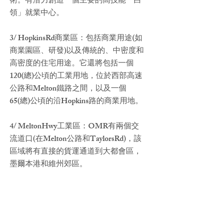
術。有潛力創造一個主要的高技能「白
領」就業中心。
3/ HopkinsRd商業區：包括商業用途(如
商業園區、研發)以及傳統的、中密度和
高密度的住宅用途。它還將包括一個
120(總)公頃的工業用地，位於西部高速
公路和Melton鐵路之間，以及一個
65(總)公頃的沿Hopkins路的商業用地。
4/ MeltonHwy工業區：OMR有兩個交
流道口(在Melton公路和TaylorsRd)，該
區域將有直接的貨運通道到大都會區，
墨爾本港和維州郊區。