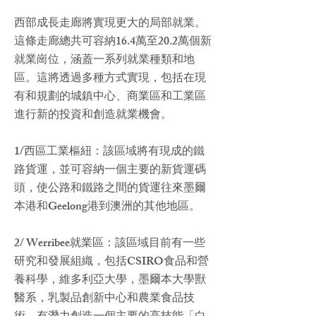
西部成長走廊將實現更大的局部就業。
這條走廊總共可容納16.4萬至20.2萬個新
就業崗位，涵蓋一系列就業種類和地
區。這將透過多種方式實現，包括在現
有和規劃的城鎮中心、商業區和工業區
進行新的投資和創造就業機會。
1/西區工業樞紐：該區域將有現成的鐵
路貨運，並可容納一個主要的新貨運碼
頭，使公路和鐵路之間的貨運往來墨爾
本港和Geelong港到澳洲的其他地區。
2/ Werribee就業區：該區域目前有一些
研究和發展組織，包括CSIRO食品和營
養科學，維多利亞大學，墨爾本大學獸
醫系，乳製品創新中心和農業食品技