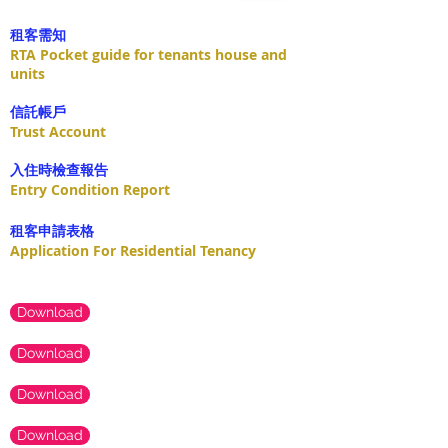
租客需知
RTA Pocket guide for tenants house and
units
​信託帳戶
Trust Account
入住時檢查報告
Entry Condition Report
租客申請表格
Application For Residential Tenancy
Download
Download
Download
Download