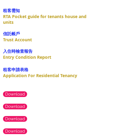
租客需知
RTA Pocket guide for tenants house and
units
​信託帳戶
Trust Account
入住時檢查報告
Entry Condition Report
租客申請表格
Application For Residential Tenancy
Download
Download
Download
Download