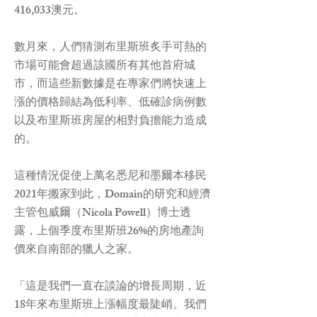
416,033澳元。
數月來，人們猜測布里斯班炙手可熱的
市場可能會超過該國所有其他首府城
市，而這些新數據是在專家們將快速上
漲的價格歸結為低利率、低確診病例數
以及布里斯班房屋的相對負擔能力造成
的。
這種情況促使上萬名悉尼和墨爾本移民
2021年搬家到此，Domain的研究和經濟
主管包威爾（Nicola Powell）博士透
露，上個季度布里斯班26%的房地產詢
價來自南部的獵人之家。
「這是我們一直在談論的增長周期，近
18年來布里斯班上漲幅度最陡峭。我們