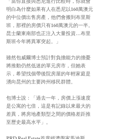
「當你直接與悉尼進行比較時，你就會
明白為什麼如果有人在悉尼以160萬澳元
的中位價出售房產，他們會搬到布里斯
班，那裡的房價只有160萬澳元的一半。
昆士蘭東南部也正注入大量投資…布里
斯班今年將異軍突起。」
雖然包威爾博士預計對負擔能力的擔憂
將推動仍然低迷的單元房市，但她表
示，希望找個帶後院房屋的年輕家庭是
湧向昆州的主要跨州移民群體。
包博士說：「過去一年，房價上漲速度
是公寓的七倍，這是有記錄以來最大的
差異，將房地產類型之間的價格差距推
至歷史最高水平」。