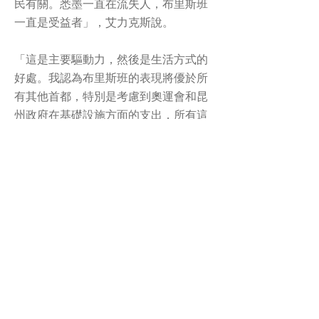
民有關。悉墨一直在流失人，布里斯班
一直是受益者」，艾力克斯說。
「這是主要驅動力，然後是生活方式的
好處。我認為布里斯班的表現將優於所
有其他首都，特別是考慮到奧運會和昆
州政府在基礎設施方面的支出，所有這
些推動更多增長的因素。」
他表示，尤其擁有良好學區的內城郊區
將是房價漲幅最大的地區。
根據Domain房價報告，布里斯班北部地
區的季度價格變化最大，房價從775,000
澳元上漲13.7%至881,000澳元。
對於單元房來說，表現最好的地區是