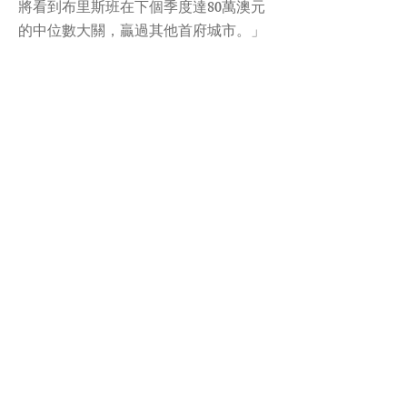
將看到布里斯班在下個季度達80萬澳元
的中位數大關，贏過其他首府城市。」