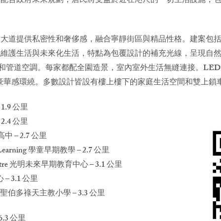
合政府未來規劃，居民將受益於近在咫尺的一切生活設施，包括未來僅
大道提供私密性和奢侈感，融合寧靜街區與精品性格。建案包括 
護生活與未來化生活，特點為包覆設計的補充光線，呈現自然色調，
鑲板和管道空調。每家都配全園造景，室內室外生活無縫連接。LE
豪華感環繞。多數設計皆設有樓上樓下的家庭生活空間和雙上鎖
– 1.9 公里
– 2.4 公里
州立高中 – 2.7 公里
arly Learning 學童早期教學 – 2.7 公里
ion Centre 光明未來早期教育中心 – 3.1 公里
心 – 3.1 公里
y School 聖伯多祿天主教小學 – 3.3 公里
 6.3 公里