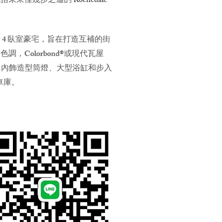
幾步之遙的 Rochedale
4 臥室豪宅，旨在打造互補的街
Colorbond®或現代瓦屋
D 內飾造型筒燈、大型浴缸和步入
車庫。