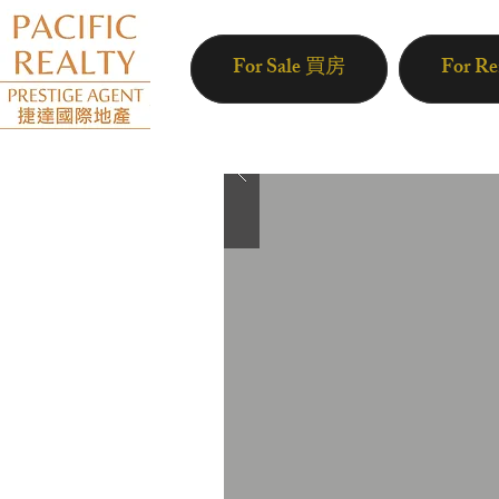
For Sale 買房
For R