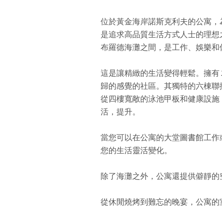
位於黃金海岸諾斯克利夫的公寓，
是追求高品質生活方式人士的理想
布羅德海灘之間，是工作、娛樂和
這是讓精緻的生活變得輕鬆。擁有 
歸的感覺的社區。其獨特的六棟聯
從四樓寬敞的泳池甲板和健康設施
活，提升。
當您可以在
公寓
的大堂圖書館工作
您的生活靈活變化。
除了海灘之外，
公寓
還提供僻靜的
從休閒燒烤到難忘的晚宴，
公寓
的