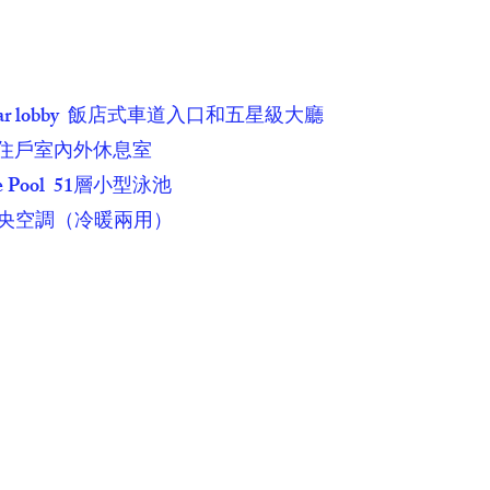
 and 5-star lobby 飯店式車道入口和五星級大廳
or 51層住戶室內外休息室
unge Pool 51層小型泳池
r-con 中央空調（冷暖兩用）