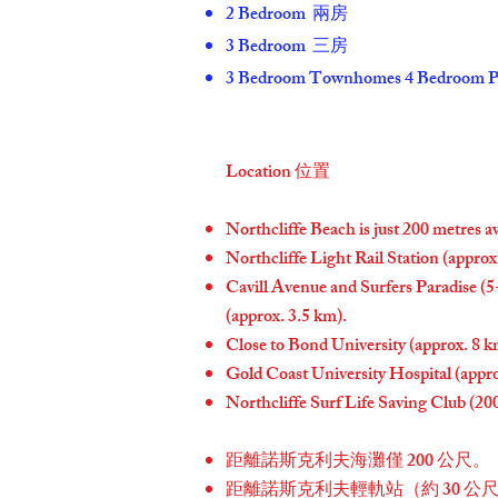
2 Bedroom
兩房
3 Bedroom
三房
3 Bedroom Townhomes 4 Bedroom P
Location 位置
Northcliffe Beach is just 200 metres 
Northcliffe Light Rail Station (approx
Cavill Avenue and Surfers Paradise (5-m
(approx. 3.5 km).
Close to Bond University (approx. 8 km
Gold Coast University Hospital (appr
Northcliffe Surf Life Saving Club (200
距離諾斯克利夫海灘僅 200 公尺。
距離諾斯克利夫輕軌站（約 30 