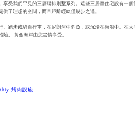
，享受我們罕見的三層聯排別墅系列。這些三居室住宅設有一個
提供了理想的空間，而且距離輕軌僅幾步之遙。
行、跑步或騎自行車，在尼朗河中釣魚，或沉浸在衝浪中。在太
體驗。 黃金海岸由您盡情享受。
acility 烤肉設施