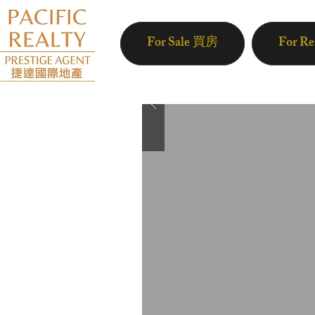
For Sale 買房
For R