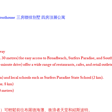
enthouse​
三房聯排別墅 四房頂層公寓
away
. 30 metres) for easy access to Broadbeach, Surfers Paradise, and Sout
inute drive) offer a wide range of restaurants, cafes, and retail outle
) and local schools such as Surfers Paradise State School (2 km).
ox. 8 km)
 metres)​
公尺）可輕鬆前往布羅德海灘、衝浪者天堂和紹斯波特。