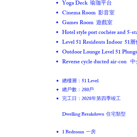
Yoga Deck 瑜珈平台
Cinema Room 影音室
Games Room 遊戲室
Hotel style port cochère
Level 51 Residents Indo
Outdoor Lounge Level 51 Pl
Reverse cycle ducted ai
總樓層：51 Level
總戶數：280戶
完工日：2028年第四季竣工
Dwelling Breakdown 住宅類型
1 Bedroom 一房