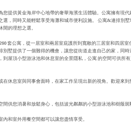
為您提供黃金海岸中心地帶的奢華海濱生活體驗。公寓擁有現代
之選，同時又能輕鬆享受海灘和城市便利設施。 公寓&連排別墅
休閒的理想之選。
280 套公寓，從一居室和兩居室庇護所到寬敞的三居室和四居
排別墅提供了一個難得的機會，讓您從街道走進自己的家，同時
，到屋頂小型游泳池和休息室的全景隱私，
公寓
的空間可供所有
或在休息室與同事會面時，在家工作呈現出新的視角。歡迎來到
空間供您消暑和放鬆身心，包括波光粼粼的小型游泳池和樹蔭斑
室內和室外用餐空間都可以讓您盡情享受。