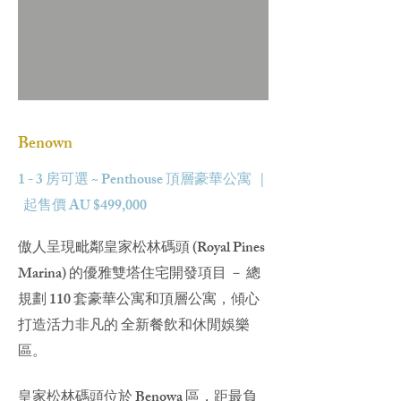
Benown
1 - 3 房可選 ~ Penthouse 頂層豪華公寓 |
起售價 AU $499,000
傲人呈現毗鄰皇家松林碼頭 (Royal Pines
Marina) 的優雅雙塔住宅開發項目 － 總
規劃 110 套豪華公寓和頂層公寓，傾心
打造活力非凡的 全新餐飲和休閒娛樂
區。
皇家松林碼頭位於 Benowa 區，距最負