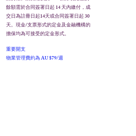
餘額需於合同簽署日起 14 天內繳付，成
交日為註冊日起14天或合同簽署日起 30
天。現金/支票形式的定金及金融機構的
擔保均為可接受的定金形式。
重要開支
物業管理費約為 AU $79/週
市政費和水費合計約 AU $2,400/年
Agent：Fang Ju Lin
Contact : (AU)
+61 7 3839 8528
(Brisbane)
Contact : (AU)
+61 7 5532 8900
(Gold
Coast)
TEL : (AU)+
61 412 720 036
E-MAIL :
jewel@pacificrealty.com.au