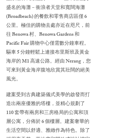
盛名的海灘－衝浪者天堂和寬闊海灘
(Broadbeach) 的餐飲和零售商店區僅 6
公里。極佳的購物去處亦近在咫尺，前
往 Benowa 村、Benowa Gardens 和
Pacific Fair 購物中心僅需數分鐘車程。
驅車 5 分鐘輕鬆上連接布里斯班及黃金
海岸的 M1 高速公路。經由 Nerang，您
可來到黃金海岸腹地欣賞其壯闊的絕美
風光。
建案受到古典建築儀式美學的啟發而打
造出兩座優雅的塔樓，並精心規劃了
110 套帶有兩房和三房格局的公寓和頂
層公寓，分佈於 6 個樓層。建案奢華的
生活空間以舒適、雅緻作為特色。除了