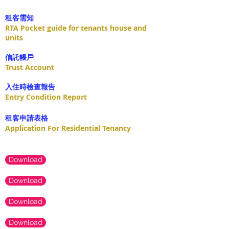
租客需知
RTA Pocket guide for tenants house and
units
​信託帳戶
Trust Account
入住時檢查報告
Entry Condition Report
租客申請表格
Application For Residential Tenancy
Download
Download
Download
Download