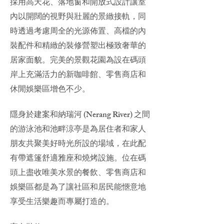
採用高天花、落地窗和開放式設計讓室
內以開闊的視野與壯麗的景緻接軌，同
時透過考慮周全的光源佈置、高檔的內
裝配件和精緻的裝修營塑出極致奢華的
居家面貌。完美的景觀花園為設在碼頭
岸上充滿活力的新咖啡館、零售商店和
休閒娛樂區增色不少。
隱身於建案和納瑞河 (Nerang River) 之間
的游泳池和池畔涼亭是為居住者和家人
朋友共聚美好時光所設的場域，在此配
有帶遮篷舒適雅座和燒烤設施。位在碼
頭上盡收唯美水景的餐飲、零售商店和
娛樂區都是為了讓社區和居民能愜意地
享受生活樂趣而專屬打造的。