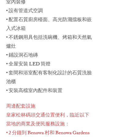
室內裝修
• 設有管道式空調
• 配置石質廚房檯面、高光防濺擋板和嵌
入式冰箱
• 不銹鋼用具包括洗碗機、烤箱和天然氣
爐灶
• 鋪設洞石地磚
• 全屋安裝 LED 筒燈
• 套間和浴室配有客制化設計的石質洗臉
池櫃
• 安裝高檔室內配件和裝置
周邊配套設施
皇家松林碼頭交通位置便利，臨近以下
當地的商業及便民服務設施：
• 2 分鐘到 Benowa 村和 Benowa Gardens