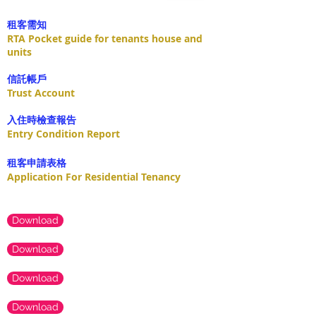
租客需知
RTA Pocket guide for tenants house and
units
​信託帳戶
Trust Account
入住時檢查報告
Entry Condition Report
租客申請表格
Application For Residential Tenancy
Download
Download
Download
Download