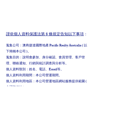
謹依個人資料保護法第 8 條規定告知以下事項
：
蒐集公司：澳商捷達國際地產 Pacific Realty Australia ( 以
下簡稱本公司 )。
蒐集目的：說明會參加、身分確認、會員管理、客戶管
理、聯絡通知、行銷與統計調查與分析等。
個人資料類別：姓名、電話、Email等。
個人資料利用期間：本公司營運期間。
個人資料利用地區：本公司營運地區網站服務提供範圍 (
含國際傳輸 )。
利用對象及方式：您的個人資料將本公司在蒐集目的之關
聯範圍內予以利用 ( 包括但不限於交付合作廠商及郵寄單
位於蒐集目的範圍內處理及利用 )。
您享有個資法第 3 條之權利：查詢或請求閱覽、請求製給
複製本、請求補充或更正、請求停止蒐集、處理或利用、
請求刪除。
您可連絡本公司 電話：0983 972598，為您處理。