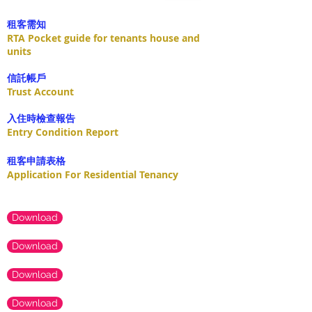
租客需知
RTA Pocket guide for tenants house and
units
​信託帳戶
Trust Account
入住時檢查報告
Entry Condition Report
租客申請表格
Application For Residential Tenancy
Download
Download
Download
Download