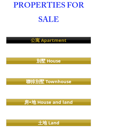
PROPERTIES FOR
SALE
公寓 Apartment
別墅 House
聯排別墅 Townhouse
房+地 House and land
土地 Land