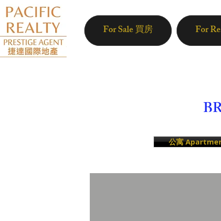
For Sale 買房
For R
BR
公寓 Apartme